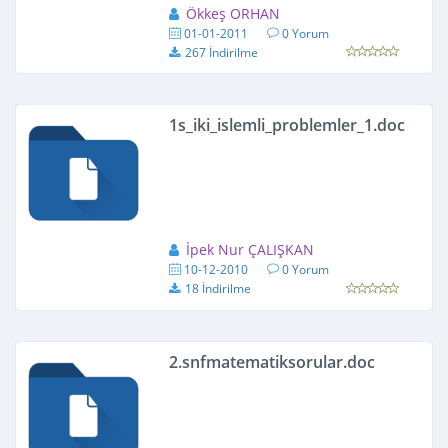
Ökkeş ORHAN
01-01-2011
0 Yorum
267 İndirilme
1s_iki_islemli_problemler_1.doc
İpek Nur ÇALIŞKAN
10-12-2010
0 Yorum
18 İndirilme
2.snfmatematiksorular.doc