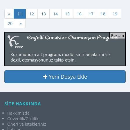
«
11
12
13
14
15
16
17
18
19
20
»
Kurumunuza ait program, modül sınırlamalarını siz
değil, otomasyonunuz takip etsin.
Yeni Dosya Ekle
SİTE HAKKINDA
Hakkımızda
Güvenlik/Gizlilik
Öneri ve İstekleriniz
İletişim