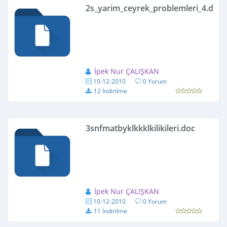
2s_yarim_ceyrek_problemleri_4.doc
İpek Nur ÇALIŞKAN
10-12-2010
0 Yorum
12 İndirilme
3snfmatbyklkkklkilikileri.doc
İpek Nur ÇALIŞKAN
10-12-2010
0 Yorum
11 İndirilme