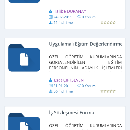
Talibe DURANAY
24-02-2011
0 Yorum
11 İndirilme
Uygulamalı Eğitim Değerlendirme Be
ÖZEL ÖĞRETİM KURUMLARINDA
GÖREVLENDİRİLEN EĞİTİM
PERSONELİNİN ADAYLIK İŞLEMLERİ
İLE SİCİL VE DİSİPLİN AMİRLERİ
HAKKINDA YÖNERGE
Esat ÇİFTSEVEN
21-01-2011
0 Yorum
56 İndirilme
İş Sözleşmesi Formu
ÖZEL ÖĞRETİM KURUMLARINDA