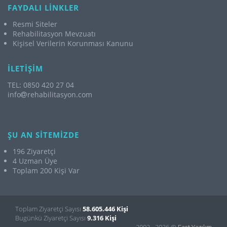
FAYDALI LİNKLER
Resmi Siteler
Rehabilitasyon Mevzuatı
Kişisel Verilerin Korunması Kanunu
İLETİŞİM
TEL: 0850 420 27 04
info
rehabilitasyon.com
ŞU AN SİTEMİZDE
196 Ziyaretçi
4 Uzman Üye
Toplam 200 Kişi Var
Toplam Ziyaretçi Sayısı
58.605.446 Kişi
Bugünkü Ziyaretçi Sayısı
9.316 Kişi