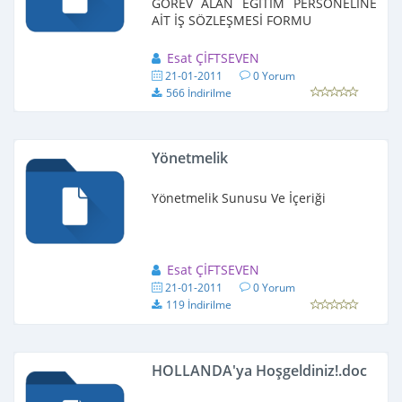
GÖREV ALAN EĞİTİM PERSONELİNE
AİT İŞ SÖZLEŞMESİ FORMU
Esat ÇİFTSEVEN
21-01-2011
0 Yorum
566 İndirilme
Yönetmelik
Yönetmelik Sunusu Ve İçeriği
Esat ÇİFTSEVEN
21-01-2011
0 Yorum
119 İndirilme
HOLLANDA'ya Hoşgeldiniz!.doc