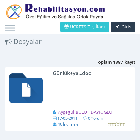
ÜCRETSİZ İş İlanı
Giriş
Dosyalar
Toplam 1387 kayıt
Günlük+ya...doc
Ayşegül BULUT DAYIOĞLU
17-03-2011
0 Yorum
46 İndirilme