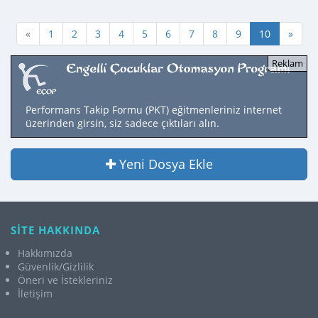
«
1
2
3
4
5
6
7
8
9
10
»
Performans Takip Formu (PKT) eğitmenleriniz internet
üzerinden girsin, siz sadece çıktıları alın.
Yeni Dosya Ekle
SİTE HAKKINDA
Hakkımızda
Güvenlik/Gizlilik
Öneri ve İstekleriniz
İletişim