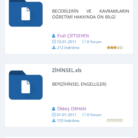
BECERİLERİN VE KAVRAMLARIN
ÖĞRETİMİ HAKKINDA ÖN BİLGİ
Esat ÇİFTSEVEN
10-01-2011
0 Yorum
212 İndirilme
ZİHİNSEL.xls
BEP(ZİHİNSEL ENGELLİLER)
Ökkeş ORHAN
01-01-2011
0 Yorum
155 İndirilme