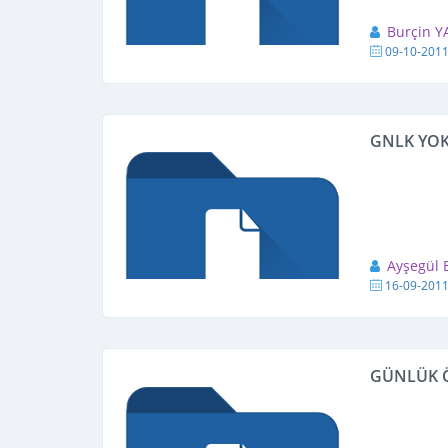
Burçin 
09-10-201
GNLK YOK
Ayşegül
16-09-201
GÜNLÜK Ö