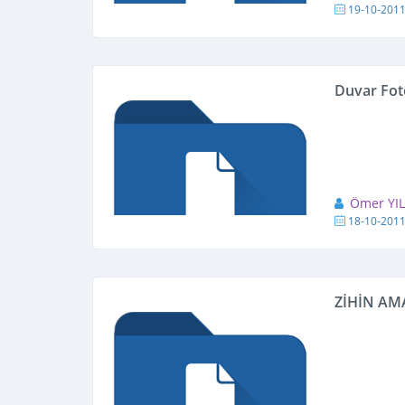
19-10-201
Duvar Fot
Ömer YI
18-10-201
ZİHİN AM