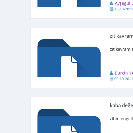
Ayşegül
13-10-201
zıt kavram
zıt kavramla
Burçin 
09-10-201
kaba değe
zihin engel