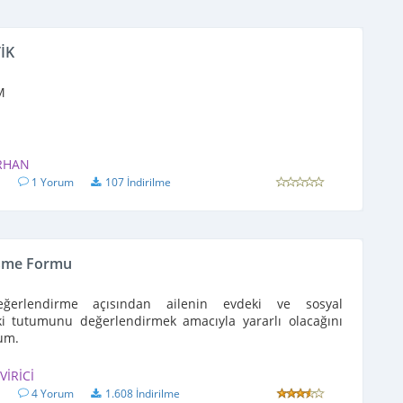
İK
M
RHAN
1
1 Yorum
107 İndirilme
üşme Formu
ğerlendirme açısından ailenin evdeki ve sosyal
ki tutumunu değerlendirmek amacıyla yararlı olacağını
um.
VİRİCİ
1
4 Yorum
1.608 İndirilme