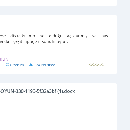
de diskalkulinin ne olduğu açıklanmış ve nasıl
na dair çeşitli ipuçları sunulmuştur.
LKUN
1
0 Yorum
124 İndirilme
OYUN-330-1193-5f32a3bf (1).docx