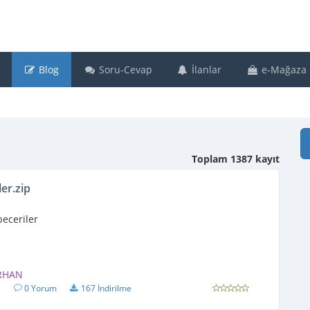
Blog
Soru-Cevap
İlanlar
e-Mağaza
Toplam 1387 kayıt
ler.zip
beceriler
RHAN
1
0 Yorum
167 İndirilme