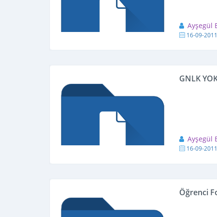
Ayşegül
16-09-201
GNLK YOK
Ayşegül
16-09-201
Öğrenci F