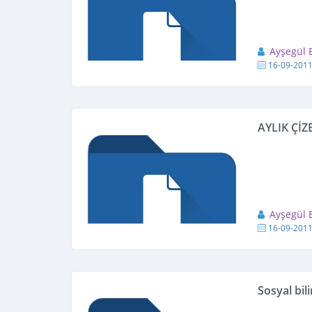
Ayşegül
16-09-201
AYLIK ÇİZ
Ayşegül
16-09-201
Sosyal bil