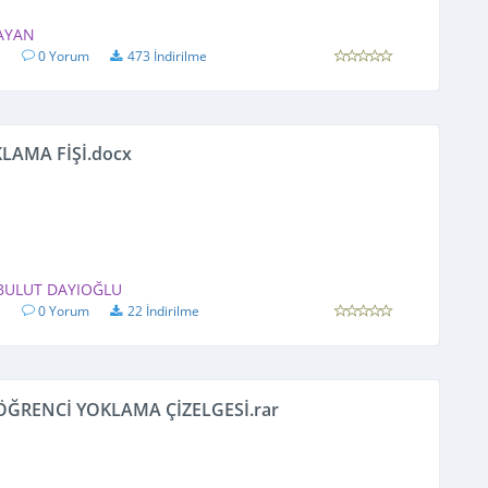
YAYAN
1
0 Yorum
473 İndirilme
LAMA FİŞİ.docx
 BULUT DAYIOĞLU
1
0 Yorum
22 İndirilme
ĞRENCİ YOKLAMA ÇİZELGESİ.rar