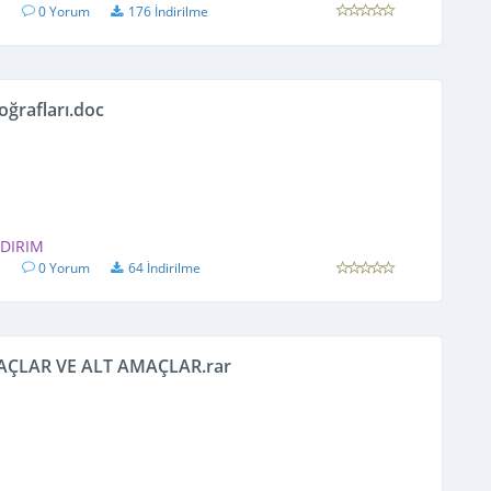
1
0 Yorum
176 İndirilme
oğrafları.doc
LDIRIM
1
0 Yorum
64 İndirilme
AÇLAR VE ALT AMAÇLAR.rar