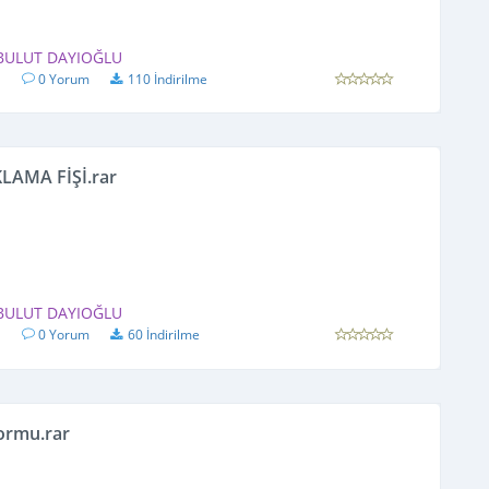
 BULUT DAYIOĞLU
1
0 Yorum
110 İndirilme
LAMA FİŞİ.rar
 BULUT DAYIOĞLU
1
0 Yorum
60 İndirilme
ormu.rar