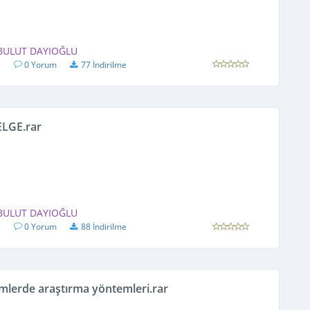
 BULUT DAYIOĞLU
1
0 Yorum
77 İndirilme
ELGE.rar
 BULUT DAYIOĞLU
1
0 Yorum
88 İndirilme
imlerde araştırma yöntemleri.rar