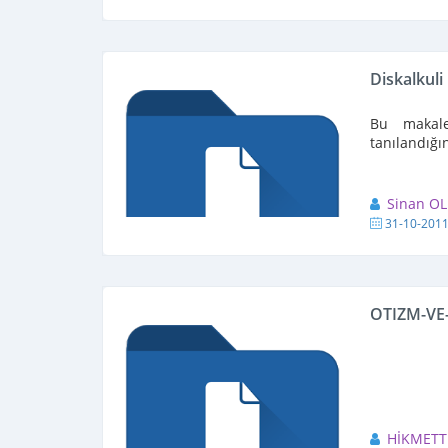
Diskalkuli
Bu makale
tanılandığı
Sinan O
31-10-201
OTIZM-VE-
HİKMETT