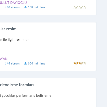
 BULUT DAYIOĞLU
1
0 Yorum
108 İndirilme
lar resim
r ile ilgili resimler
YAYAN
1
4 Yorum
654 İndirilme
rlendirme formları
li çocuklar performans belirleme