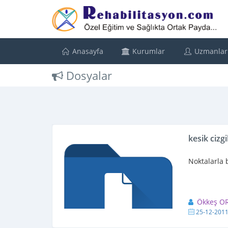
Anasayfa
Kurumlar
Uzmanlar
Dosyalar
kesik cizgi
Noktalarla 
Ökkeş O
25-12-201