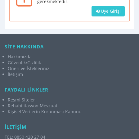
gerekmektedir.
Üye Girişi
SİTE HAKKINDA
Hakkımızda
Güvenlik/Gizlilik
Öneri ve İstekleriniz
İletişim
FAYDALI LİNKLER
Resmi Siteler
Rehabilitasyon Mevzuatı
Kişisel Verilerin Korunması Kanunu
İLETİŞİM
TEL: 0850 420 27 04