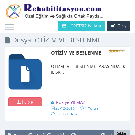
ÜCRETSİZ İş İlanı
Giriş
Dosya: OTİZİM VE BESLENME
OTİZİM VE BESLENME
OTİZM VE BESLENME ARASINDA Kİ
İLİŞKİ .
İNDİR
Rukiye YILMAZ
23-12-2016
1 Yorum
363 İndirilme