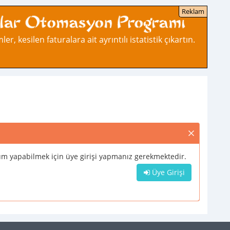
ler, kesilen faturalara ait ayrıntılı istatistik çıkartın.
m yapabilmek için üye girişi yapmanız gerekmektedir.
Üye Girişi