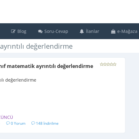
Blog
Soru-Cevap
İlanlar
e-Mağaza
ayrıntılı değerlendirme
nıf matematik ayrıntılı değerlendirme
ılı değerlendirme
ÇÜNCÜ
5
0 Yorum
148 İndirilme