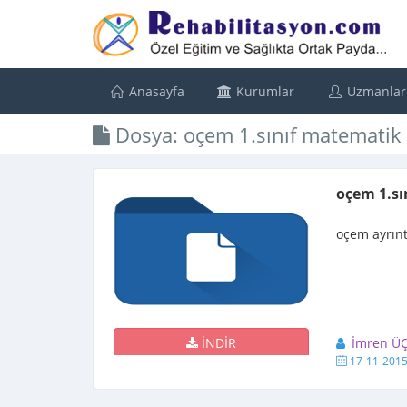
Anasayfa
Kurumlar
Uzmanlar
Dosya: oçem 1.sınıf matematik 
oçem 1.sı
oçem ayrınt
İNDİR
İmren Ü
17-11-201