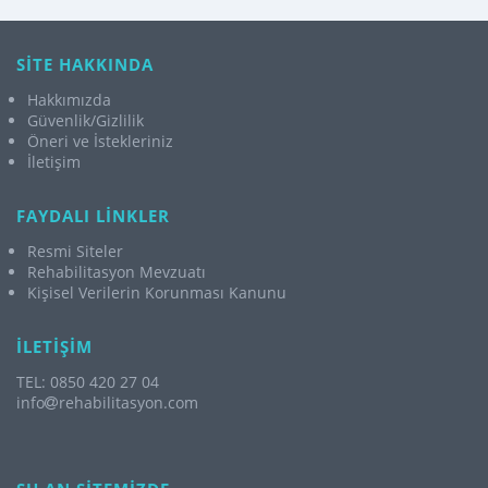
SİTE HAKKINDA
Hakkımızda
Güvenlik/Gizlilik
Öneri ve İstekleriniz
İletişim
FAYDALI LİNKLER
Resmi Siteler
Rehabilitasyon Mevzuatı
Kişisel Verilerin Korunması Kanunu
İLETİŞİM
TEL: 0850 420 27 04
info
rehabilitasyon.com