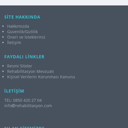
SİTE HAKKINDA
Hakkımızda
Güvenlik/Gizlilik
Öneri ve İstekleriniz
İletişim
FAYDALI LİNKLER
Resmi Siteler
Rehabilitasyon Mevzuatı
Kişisel Verilerin Korunması Kanunu
İLETİŞİM
TEL: 0850 420 27 04
info
rehabilitasyon.com