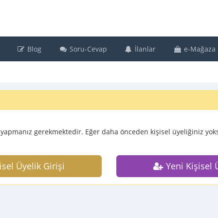
Blog
Soru-Cevap
İlanlar
e-Mağaza
i yapmanız gerekmektedir. Eğer daha önceden kişisel üyeliğiniz yoksa
isel Üyelik Girişi
Yeni Kişisel 