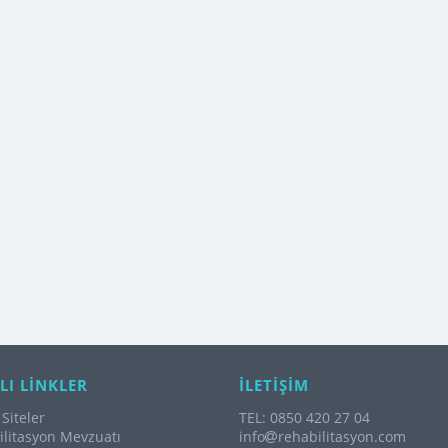
LI LİNKLER
İLETİŞİM
Siteler
TEL: 0850 420 27 04
litasyon Mevzuatı
info
rehabilitasyon.com