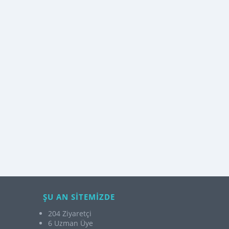
ŞU AN SİTEMİZDE
204 Ziyaretçi
6 Uzman Üye