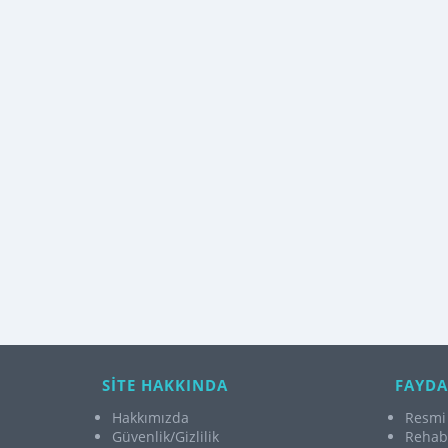
SİTE HAKKINDA
FAYDA
Hakkımızda
Resmi 
Güvenlik/Gizlilik
Rehabi