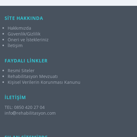
SİTE HAKKINDA
Hakkımızda
Güvenlik/Gizlilik
Öneri ve İstekleriniz
İletişim
FAYDALI LİNKLER
Resmi Siteler
Rehabilitasyon Mevzuatı
Kişisel Verilerin Korunması Kanunu
İLETİŞİM
TEL: 0850 420 27 04
info
rehabilitasyon.com