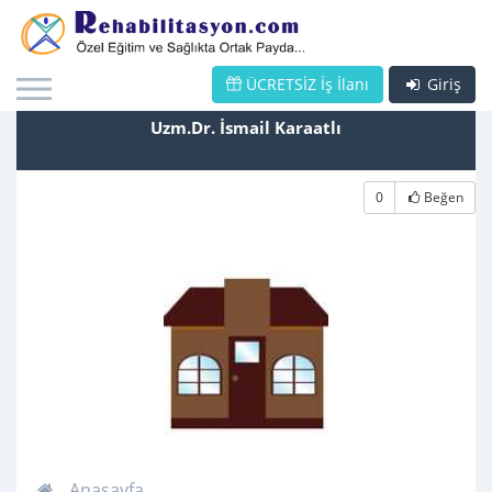
ÜCRETSİZ İş İlanı
Giriş
Uzm.Dr. İsmail Karaatlı
0
Beğen
Anasayfa