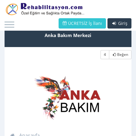
ÜCRETSİZ İş İlanı
Giriş
Anka Bakım Merkezi
4
Beğen
Anasayfa