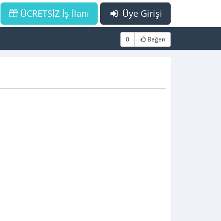
ÜCRETSİZ İş İlanı
Üye Girişi
0
Beğen