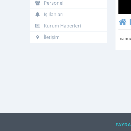
Personel
İş İlanları
Kurum Haberleri
İletişim
manuel
FAYDA