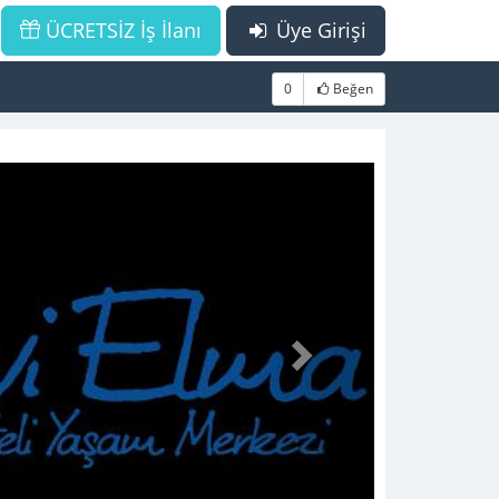
ÜCRETSİZ İş İlanı
Üye Girişi
0
Beğen