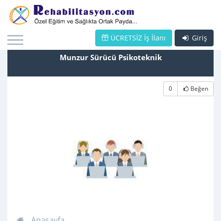
ÜCRETSİZ İş İlanı
Giriş
Munzur Sürücü Psikoteknik
0
Beğen
Anasayfa