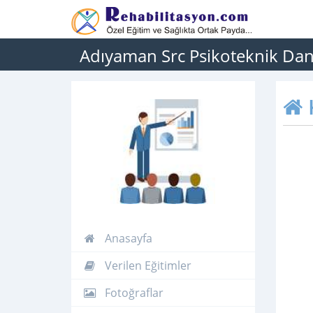
Adıyaman Src Psikoteknik Danı
Anasayfa
Verilen Eğitimler
Fotoğraflar