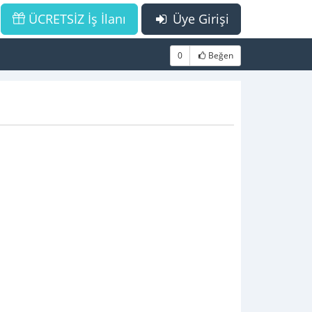
ÜCRETSİZ İş İlanı
Üye Girişi
0
Beğen