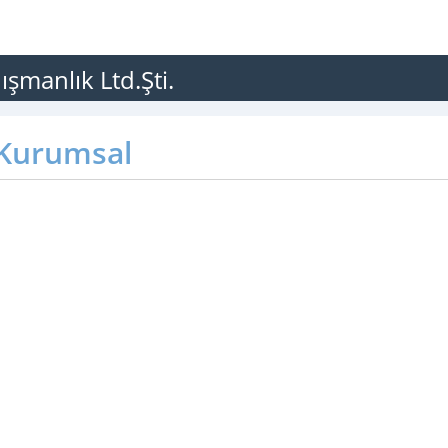
şmanlık Ltd.Şti.
Kurumsal