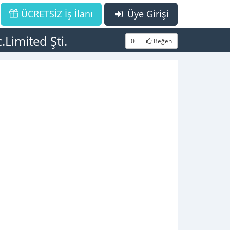
ÜCRETSİZ İş İlanı
Üye Girişi
Limited Şti.
0
Beğen