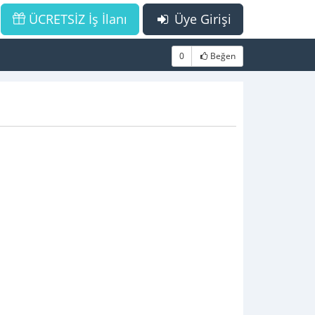
ÜCRETSİZ İş İlanı
Üye Girişi
0
Beğen