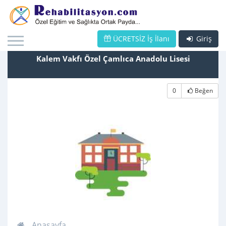
ÜCRETSİZ İş İlanı
Giriş
Kalem Vakfı Özel Çamlıca Anadolu Lisesi
0
Beğen
Anasayfa