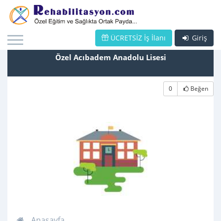
ÜCRETSİZ İş İlanı
Giriş
Özel Acıbadem Anadolu Lisesi
0
Beğen
Anasayfa