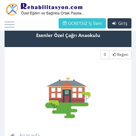
ÜCRETSİZ İş İlanı
Giriş
Esenler Özel Çağrı Anaokulu
0
Beğen
Anasayfa