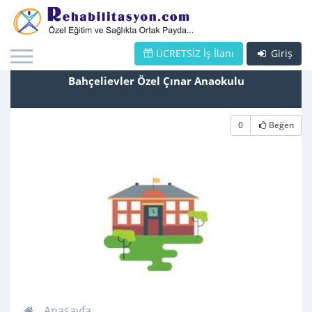
ÜCRETSİZ İş İlanı
Giriş
Bahçelievler Özel Çınar Anaokulu
0
Beğen
Anasayfa