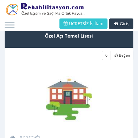
ÜCRETSİZ İş İlanı
Giriş
Özel Açı Temel Lisesi
0
Beğen
Anasayfa