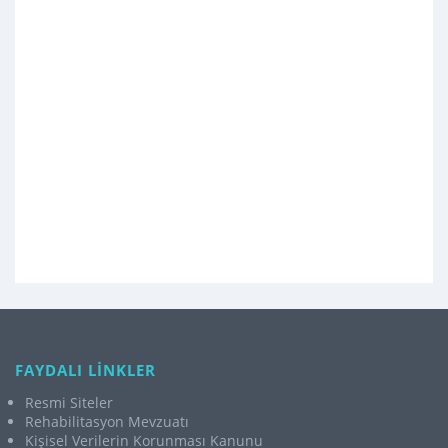
FAYDALI LİNKLER
Resmi Siteler
Rehabilitasyon Mevzuatı
Kişisel Verilerin Korunması Kanunu