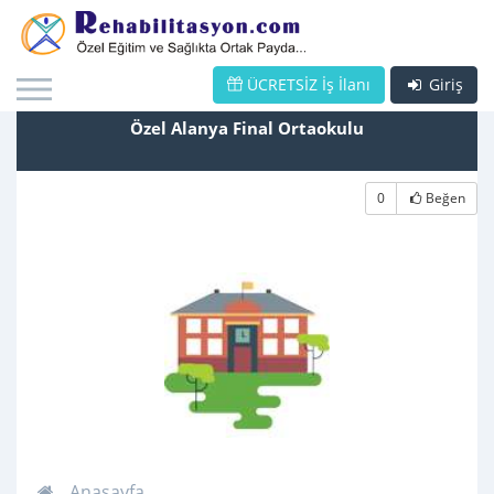
ÜCRETSİZ İş İlanı
Giriş
Özel Alanya Final Ortaokulu
0
Beğen
Anasayfa