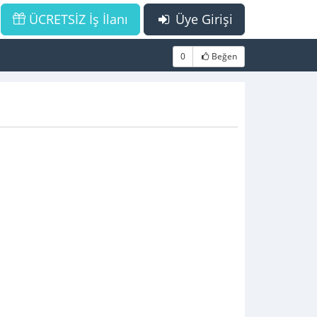
ÜCRETSİZ İş İlanı
Üye Girişi
0
Beğen