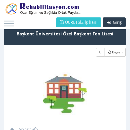
ÜCRETSİZ İş İlanı
Giriş
Başkent Üniversitesi Özel Başkent Fen Lisesi
0
Beğen
Anasayfa