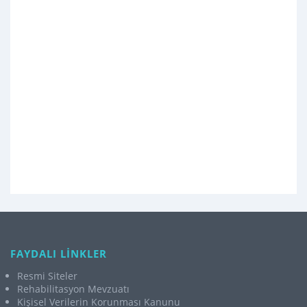
FAYDALI LİNKLER
Resmi Siteler
Rehabilitasyon Mevzuatı
Kişisel Verilerin Korunması Kanunu