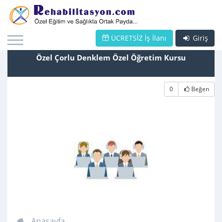
ÜCRETSİZ İş İlanı
Giriş
Özel Çorlu Denklem Özel Öğretim Kursu
0
Beğen
Anasayfa