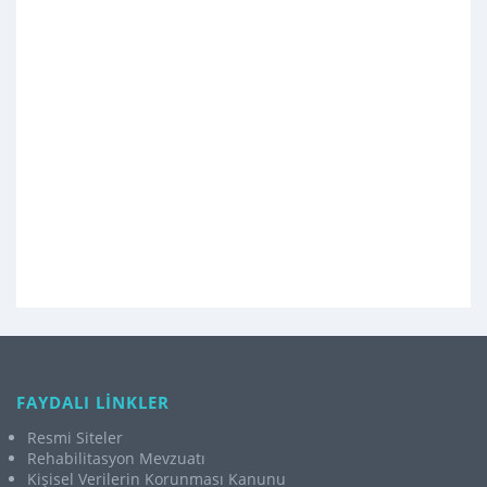
FAYDALI LİNKLER
Resmi Siteler
Rehabilitasyon Mevzuatı
Kişisel Verilerin Korunması Kanunu