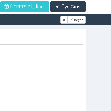
ÜCRETSİZ İş İlanı
Üye Girişi
0
Beğen