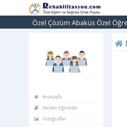
Özel Çözüm Abaküs Özel Öğre
Anasayfa
Verilen Eğitimler
Fotoğraflar