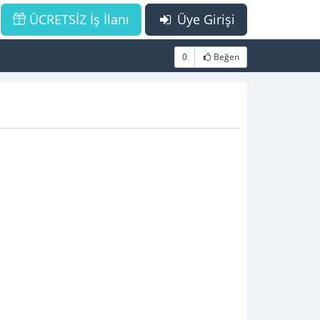
ÜCRETSİZ İş İlanı
Üye Girişi
0
Beğen