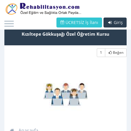
ÜCRETSİZ İş İlanı
Giriş
Kızıltepe Gökkuşağı Özel Öğretim Kursu
1
Beğen
Anasayfa