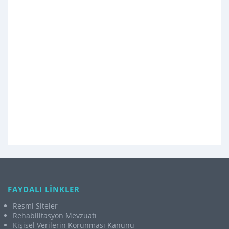
FAYDALI LİNKLER
Resmi Siteler
Rehabilitasyon Mevzuatı
Kişisel Verilerin Korunması Kanunu