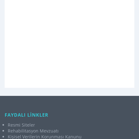
FAYDALI LİNKLER
Resmi Siteler
Rehabilitasyon Mevzuatı
Kişisel Verilerin Korunması Kanunu