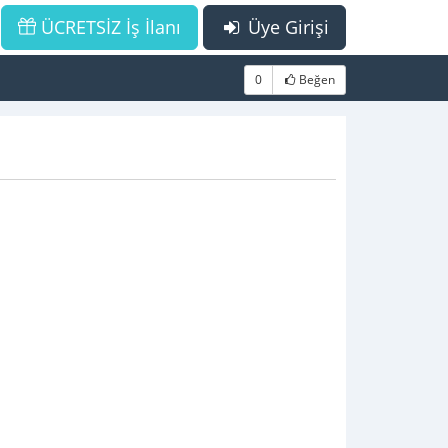
ÜCRETSİZ İş İlanı
Üye Girişi
0
Beğen