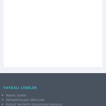
FAYDALI LİNKLER
Resmi Siteler
Rehabilitasyon Mevzuatı
Kişisel Verilerin Korunması Kanunu