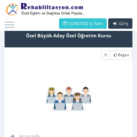
ÜCRETSİZ İş İlanı
Giriş
Özel Büyük Aday Özel Öğretim Kursu
0
Beğen
Anasayfa