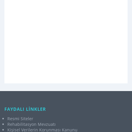
FAYDALI LİNKLER
Resmi Siteler
Rehabilitasyon Mevzuatı
Kişisel Verilerin Korunması Kanunu