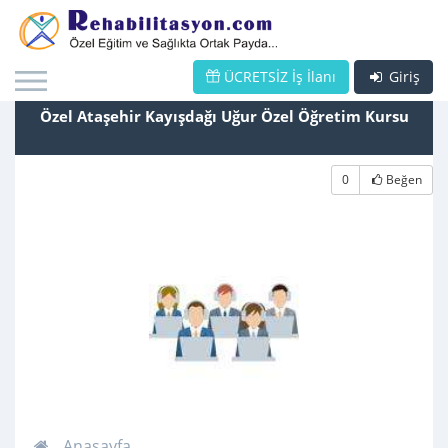
ÜCRETSİZ İş İlanı
Giriş
Özel Ataşehir Kayışdağı Uğur Özel Öğretim Kursu
0
Beğen
Anasayfa