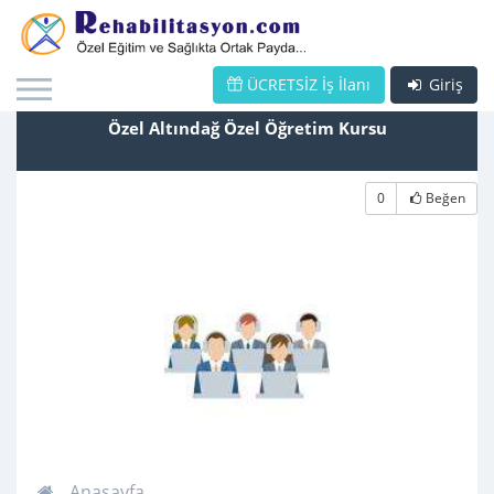
ÜCRETSİZ İş İlanı
Giriş
Özel Altındağ Özel Öğretim Kursu
0
Beğen
Anasayfa