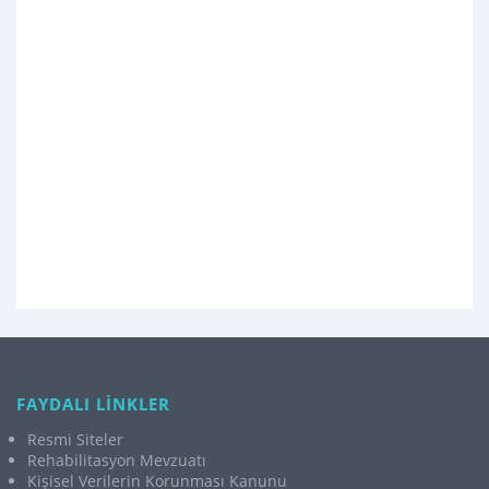
FAYDALI LİNKLER
Resmi Siteler
Rehabilitasyon Mevzuatı
Kişisel Verilerin Korunması Kanunu