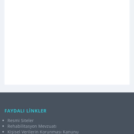
FAYDALI LİNKLER
Resmi Siteler
Rehabilitasyon Mevzuatı
Kişisel Verilerin Korunması Kanunu