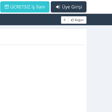
ÜCRETSİZ İş İlanı
Üye Girişi
0
Beğen