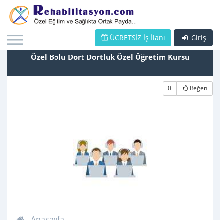
ÜCRETSİZ İş İlanı
Giriş
Özel Bolu Dört Dörtlük Özel Öğretim Kursu
0
Beğen
Anasayfa