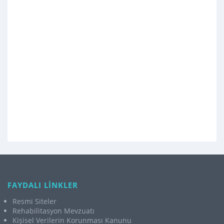
FAYDALI LİNKLER
Resmi Siteler
Rehabilitasyon Mevzuatı
Kişisel Verilerin Korunması Kanunu