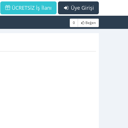
ÜCRETSİZ İş İlanı
Üye Girişi
0
Beğen