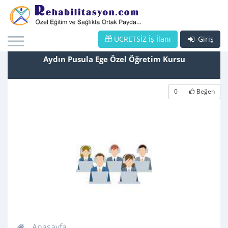
ÜCRETSİZ İş İlanı
Giriş
Aydın Pusula Ege Özel Öğretim Kursu
0
Beğen
Anasayfa