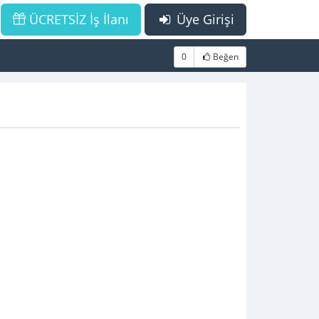
ÜCRETSİZ İş İlanı
Üye Girişi
0
Beğen