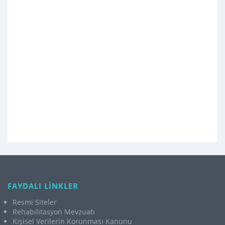
FAYDALI LİNKLER
Resmi Siteler
Rehabilitasyon Mevzuatı
Kişisel Verilerin Korunması Kanunu