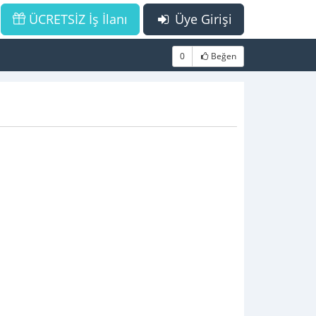
ÜCRETSİZ İş İlanı
Üye Girişi
0
Beğen