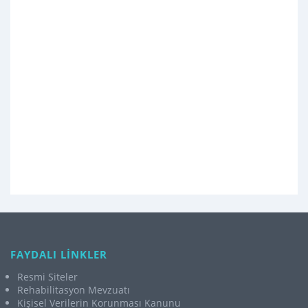
FAYDALI LİNKLER
Resmi Siteler
Rehabilitasyon Mevzuatı
Kişisel Verilerin Korunması Kanunu