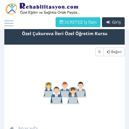
ÜCRETSİZ İş İlanı
Giriş
Özel Çukurova İleri Özel Öğretim Kursu
0
Beğen
Anasayfa