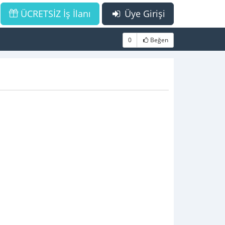
ÜCRETSİZ İş İlanı
Üye Girişi
0
Beğen