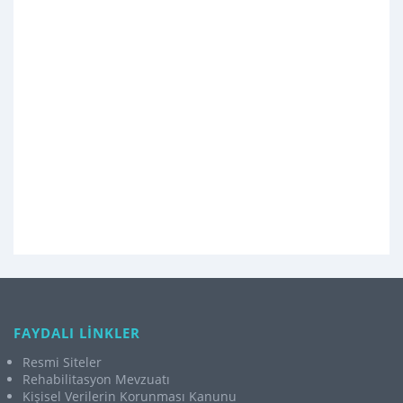
FAYDALI LİNKLER
Resmi Siteler
Rehabilitasyon Mevzuatı
Kişisel Verilerin Korunması Kanunu