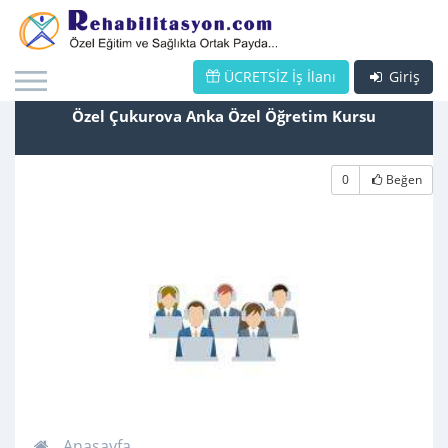
ÜCRETSİZ İş İlanı
Giriş
Özel Çukurova Anka Özel Öğretim Kursu
0
Beğen
Anasayfa